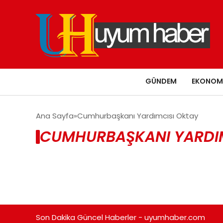
GÜNDEM
EKONOM
Ana Sayfa
Cumhurbaşkanı Yardımcısı Oktay
CUMHURBAŞKANI YARDIM
Son Dakika Güncel Haberler - uyumhaber.com