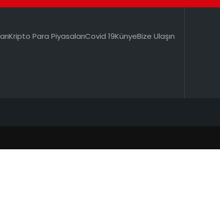
arı
Kripto Para Piyasaları
Covid 19
Künye
Bize Ulaşın