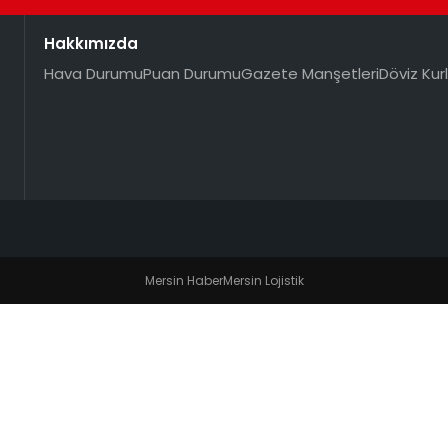
Hakkımızda
Hava Durumu
Puan Durumu
Gazete Manşetleri
Döviz Kurl
Mersin Haber
Mersin Lojistik