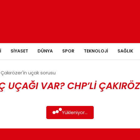
I
SIYASET
DÜNYA
SPOR
TEKNOLOJI
SAĞLIK
Çakırözer'in uçak sorusu
UÇAĞI VAR? CHP’LI ÇAKIRÖZ
Yükleniyor...