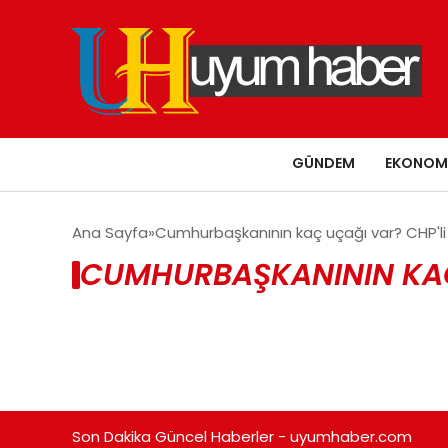
GÜNDEM
EKONOM
Ana Sayfa
Cumhurbaşkanının kaç uçağı var? CHP'li 
CUMHURBAŞKANININ KAÇ 
Son Dakika Güncel Haberler - uyumhaber.com