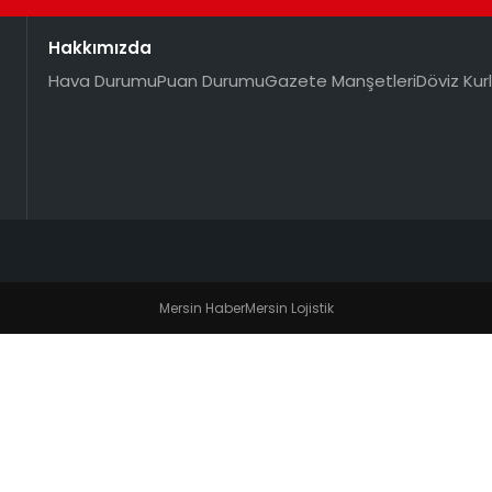
Hakkımızda
Hava Durumu
Puan Durumu
Gazete Manşetleri
Döviz Kurl
Mersin Haber
Mersin Lojistik