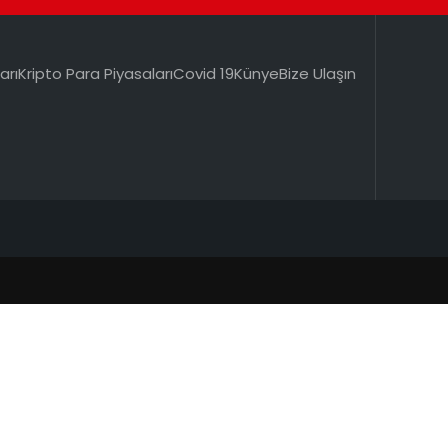
arı
Kripto Para Piyasaları
Covid 19
Künye
Bize Ulaşın