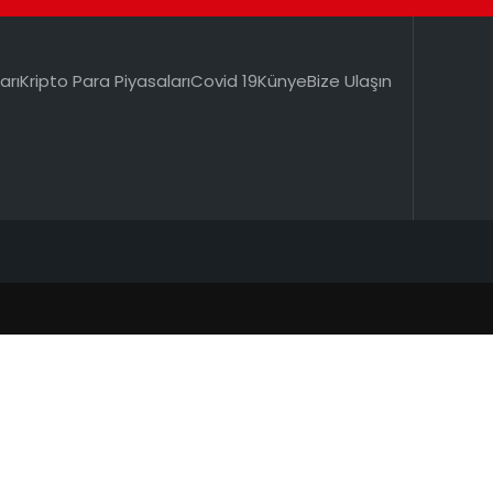
arı
Kripto Para Piyasaları
Covid 19
Künye
Bize Ulaşın