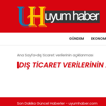
GÜNDEM
EKONOM
Ana Sayfa
dış ticaret verilerinin açıklanması
DIŞ TICARET VERILERINI
Son Dakika Güncel Haberler - uyumhaber.com