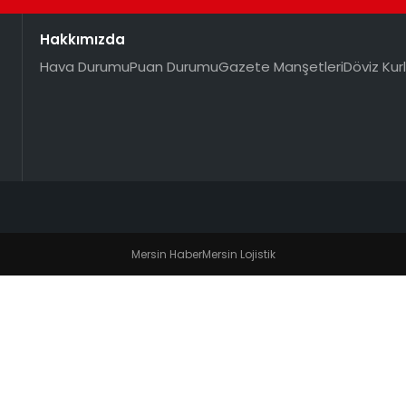
Hakkımızda
Hava Durumu
Puan Durumu
Gazete Manşetleri
Döviz Kurl
Mersin Haber
Mersin Lojistik