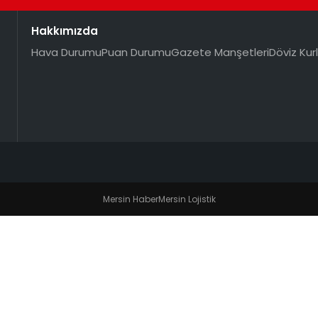
Hakkımızda
Hava Durumu
Puan Durumu
Gazete Manşetleri
Döviz Kurl
Mersin Haber
Mersin Lojistik