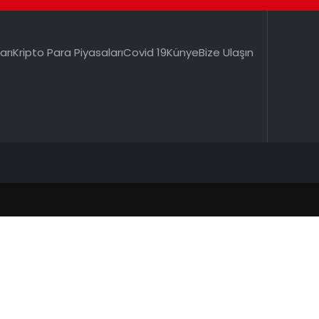
arı
Kripto Para Piyasaları
Covid 19
Künye
Bize Ulaşın