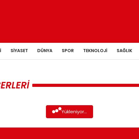
I
SIYASET
DÜNYA
SPOR
TEKNOLOJI
SAĞLIK
ERLERI
Yükleniyor...