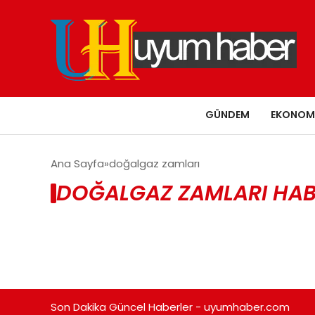
GÜNDEM
EKONOM
Ana Sayfa
doğalgaz zamları
DOĞALGAZ ZAMLARI HAB
Son Dakika Güncel Haberler - uyumhaber.com