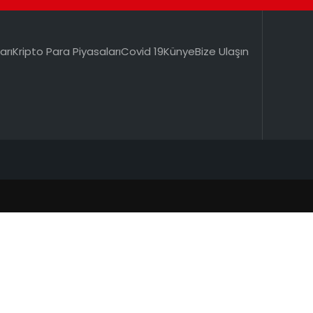
arı
Kripto Para Piyasaları
Covid 19
Künye
Bize Ulaşın