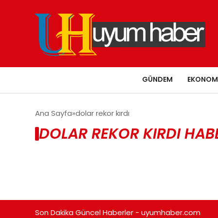
GÜNDEM
EKONOM
Ana Sayfa
dolar rekor kırdı
DOLAR REKOR KIRDI HAB
Son Dakika Güncel Haberler - uyumhaber.com