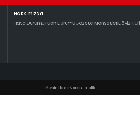
Hakkımızda
Hava Durumu
Puan Durumu
Gazete Manşetleri
Döviz Kurl
Mersin Haber
Mersin Lojistik