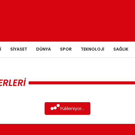
I
SIYASET
DÜNYA
SPOR
TEKNOLOJI
SAĞLIK
ERLERI
Yükleniyor...