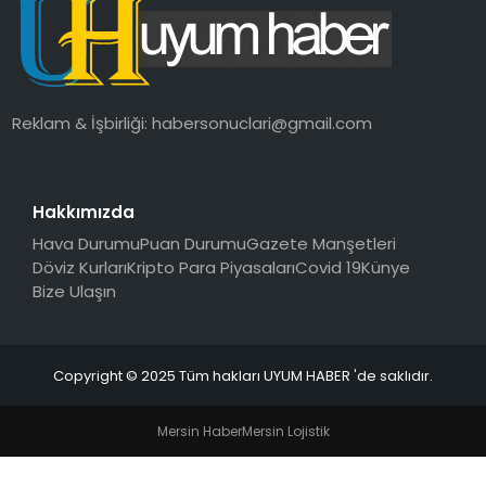
SAĞLIK
MAGAZIN
Reklam & İşbirliği:
habersonuclari@gmail.com
YAŞAM
Hakkımızda
Hava Durumu
Puan Durumu
Gazete Manşetleri
Döviz Kurları
Kripto Para Piyasaları
Covid 19
Künye
Bize Ulaşın
Copyright © 2025 Tüm hakları UYUM HABER 'de saklıdır.
Mersin Haber
Mersin Lojistik