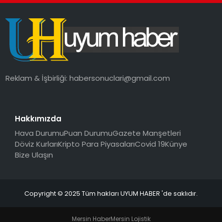
SAĞLIK
MAGAZIN
YAŞAM
Reklam & İşbirliği:
habersonuclari@gmail.com
Hakkımızda
Hava Durumu
Puan Durumu
Gazete Manşetleri
Döviz Kurları
Kripto Para Piyasaları
Covid 19
Künye
Bize Ulaşın
Copyright © 2025 Tüm hakları UYUM HABER 'de saklıdır.
Mersin Haber
Mersin Lojistik