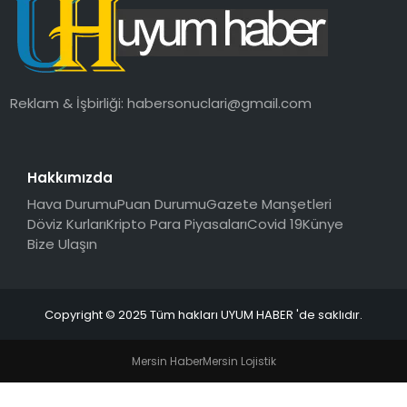
SAĞLIK
MAGAZIN
Reklam & İşbirliği:
habersonuclari@gmail.com
YAŞAM
Hakkımızda
Hava Durumu
Puan Durumu
Gazete Manşetleri
Döviz Kurları
Kripto Para Piyasaları
Covid 19
Künye
Bize Ulaşın
Copyright © 2025 Tüm hakları UYUM HABER 'de saklıdır.
Mersin Haber
Mersin Lojistik