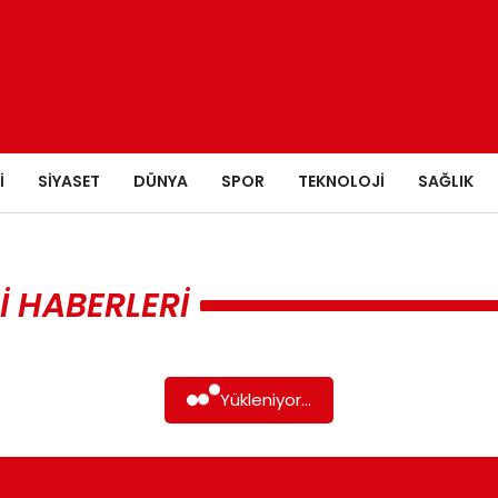
I
SIYASET
DÜNYA
SPOR
TEKNOLOJI
SAĞLIK
I HABERLERI
Yükleniyor...