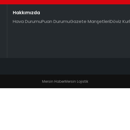
Hakkımızda
Hava Durumu
Puan Durumu
Gazete Manşetleri
Döviz Kurl
Mersin Haber
Mersin Lojistik