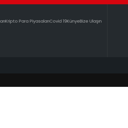
arı
Kripto Para Piyasaları
Covid 19
Künye
Bize Ulaşın