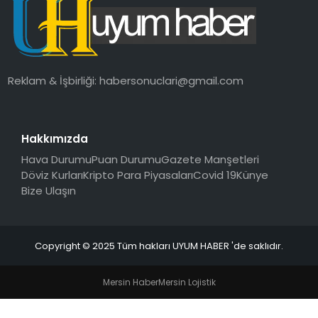
SAĞLIK
MAGAZIN
Reklam & İşbirliği:
habersonuclari@gmail.com
YAŞAM
Hakkımızda
Hava Durumu
Puan Durumu
Gazete Manşetleri
Döviz Kurları
Kripto Para Piyasaları
Covid 19
Künye
Bize Ulaşın
Copyright © 2025 Tüm hakları UYUM HABER 'de saklıdır.
Mersin Haber
Mersin Lojistik