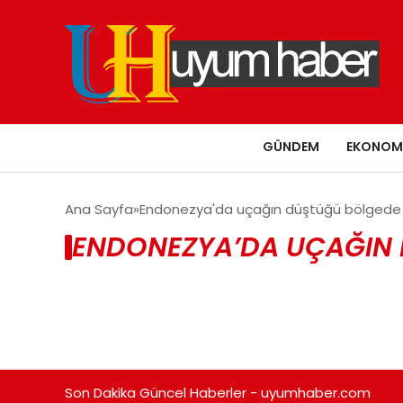
GÜNDEM
EKONOM
Ana Sayfa
Endonezya'da uçağın düştüğü bölgede bu
ENDONEZYA’DA UÇAĞIN D
Son Dakika Güncel Haberler - uyumhaber.com