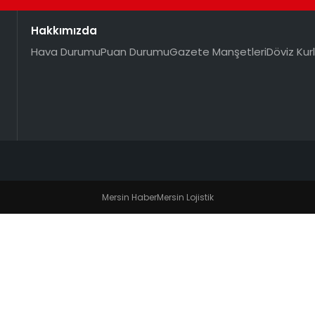
Hakkımızda
Hava Durumu
Puan Durumu
Gazete Manşetleri
Döviz Kurl
Mersin Haber
Mersin Lojistik