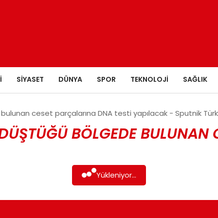
I
SIYASET
DÜNYA
SPOR
TEKNOLOJI
SAĞLIK
lunan ceset parçalarına DNA testi yapılacak - Sputnik Türk
ÜŞTÜĞÜ BÖLGEDE BULUNAN CES
Yükleniyor...