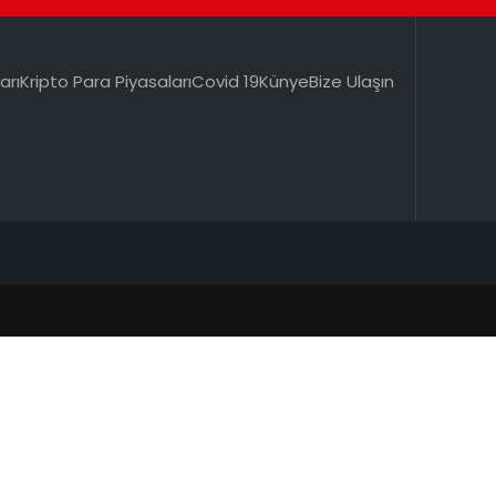
arı
Kripto Para Piyasaları
Covid 19
Künye
Bize Ulaşın