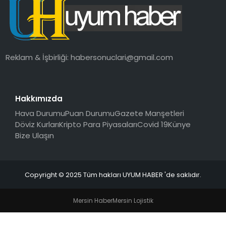
SAĞLIK
MAGAZIN
Reklam & İşbirliği:
habersonuclari@gmail.com
YAŞAM
Hakkımızda
Hava Durumu
Puan Durumu
Gazete Manşetleri
Döviz Kurları
Kripto Para Piyasaları
Covid 19
Künye
Bize Ulaşın
Copyright © 2025 Tüm hakları UYUM HABER 'de saklıdır.
Mersin Haber
Mersin Lojistik