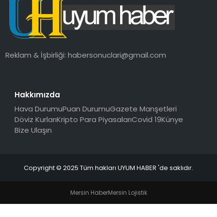
SAĞLIK
MAGAZIN
Reklam & İşbirliği:
habersonuclari@gmail.com
YAŞAM
Hakkımızda
Hava Durumu
Puan Durumu
Gazete Manşetleri
Döviz Kurları
Kripto Para Piyasaları
Covid 19
Künye
Bize Ulaşın
Copyright © 2025 Tüm hakları UYUM HABER 'de saklıdır.
Mersin Haber
Mersin Lojistik