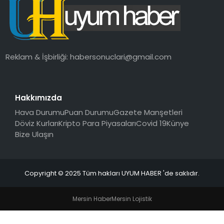
SAĞLIK
MAGAZIN
Reklam & İşbirliği:
habersonuclari@gmail.com
YAŞAM
Hakkımızda
Hava Durumu
Puan Durumu
Gazete Manşetleri
Döviz Kurları
Kripto Para Piyasaları
Covid 19
Künye
Bize Ulaşın
Copyright © 2025 Tüm hakları UYUM HABER 'de saklıdır.
Mersin Haber
Mersin Lojistik