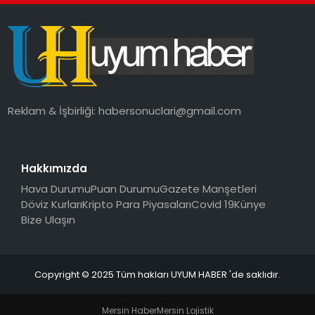
SAĞLIK
MAGAZIN
YAŞAM
Reklam & İşbirliği:
habersonuclari@gmail.com
Hakkımızda
Hava Durumu
Puan Durumu
Gazete Manşetleri
Döviz Kurları
Kripto Para Piyasaları
Covid 19
Künye
Bize Ulaşın
Copyright © 2025 Tüm hakları UYUM HABER 'de saklıdır.
Mersin Haber
Mersin Lojistik