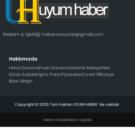
SAĞLIK
MAGAZIN
Reklam & İşbirliği:
habersonuclari@gmail.com
YAŞAM
Hakkımızda
Hava Durumu
Puan Durumu
Gazete Manşetleri
Döviz Kurları
Kripto Para Piyasaları
Covid 19
Künye
Bize Ulaşın
Copyright © 2025 Tüm hakları UYUM HABER 'de saklıdır.
Mersin Haber
Mersin Lojistik