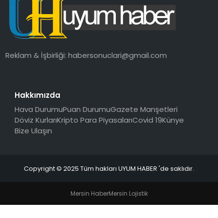
SAĞLIK
MAGAZIN
Reklam & İşbirliği:
habersonuclari@gmail.com
YAŞAM
Hakkımızda
Hava Durumu
Puan Durumu
Gazete Manşetleri
Döviz Kurları
Kripto Para Piyasaları
Covid 19
Künye
Bize Ulaşın
Copyright © 2025 Tüm hakları UYUM HABER 'de saklıdır.
Mersin Haber
Mersin Lojistik