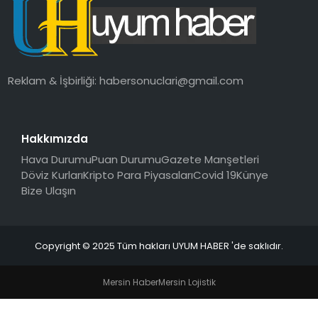
SAĞLIK
MAGAZIN
Reklam & İşbirliği:
habersonuclari@gmail.com
YAŞAM
Hakkımızda
Hava Durumu
Puan Durumu
Gazete Manşetleri
Döviz Kurları
Kripto Para Piyasaları
Covid 19
Künye
Bize Ulaşın
Copyright © 2025 Tüm hakları UYUM HABER 'de saklıdır.
Mersin Haber
Mersin Lojistik