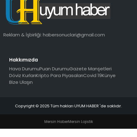
SAĞLIK
MAGAZIN
Reklam & İşbirliği:
habersonuclari@gmail.com
YAŞAM
Hakkımızda
Hava Durumu
Puan Durumu
Gazete Manşetleri
Döviz Kurları
Kripto Para Piyasaları
Covid 19
Künye
Bize Ulaşın
Copyright © 2025 Tüm hakları UYUM HABER 'de saklıdır.
Mersin Haber
Mersin Lojistik