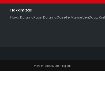
Hakkımızda
Hava Durumu
Puan Durumu
Gazete Manşetleri
Döviz Kurl
Mersin Haber
Mersin Lojistik