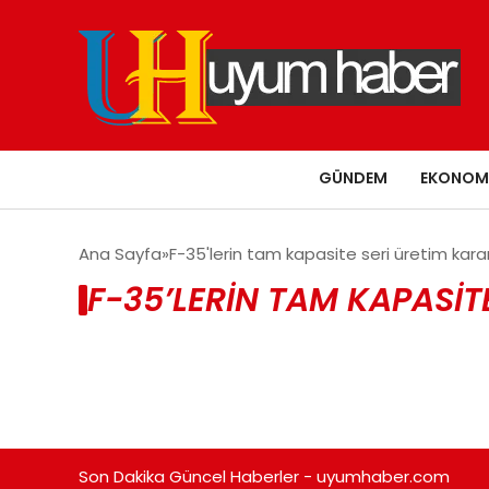
GÜNDEM
EKONOM
Ana Sayfa
F-35'lerin tam kapasite seri üretim kararı
F-35’LERIN TAM KAPASIT
Son Dakika Güncel Haberler - uyumhaber.com