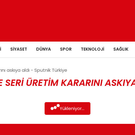
I
SIYASET
DÜNYA
SPOR
TEKNOLOJI
SAĞLIK
nı askıya aldı - Sputnik Türkiye
E SERI ÜRETIM KARARINI ASKIY
Yükleniyor...