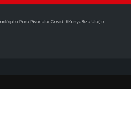
arı
Kripto Para Piyasaları
Covid 19
Künye
Bize Ulaşın