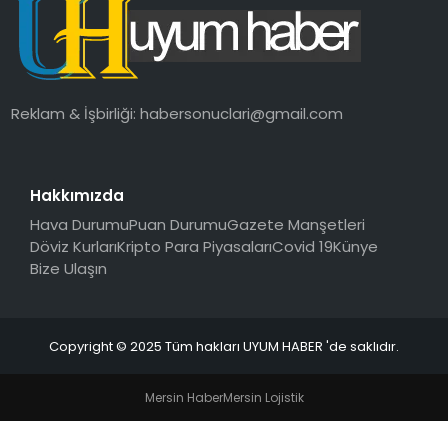
SAĞLIK
MAGAZIN
Reklam & İşbirliği:
habersonuclari@gmail.com
YAŞAM
Hakkımızda
Hava Durumu
Puan Durumu
Gazete Manşetleri
Döviz Kurları
Kripto Para Piyasaları
Covid 19
Künye
Bize Ulaşın
Copyright © 2025 Tüm hakları UYUM HABER 'de saklıdır.
Mersin Haber
Mersin Lojistik