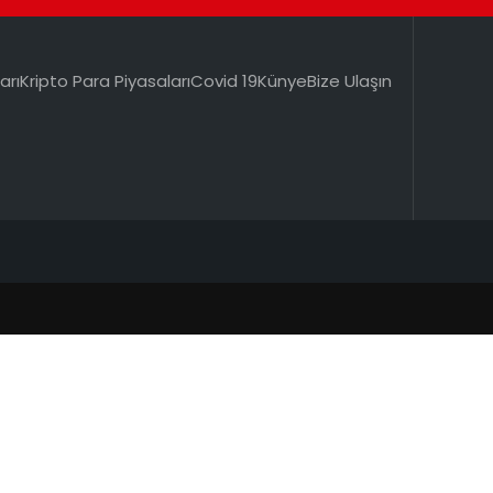
arı
Kripto Para Piyasaları
Covid 19
Künye
Bize Ulaşın