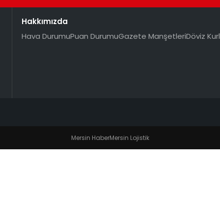
Hakkımızda
Hava Durumu
Puan Durumu
Gazete Manşetleri
Döviz Kurl
Mersin Haber
Mersin Lojistik