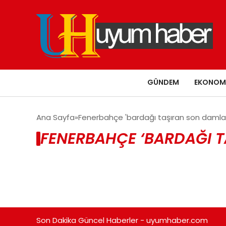
GÜNDEM
EKONOM
Ana Sayfa
Fenerbahçe 'bardağı taşıran son damla'
FENERBAHÇE ‘BARDAĞI T
Son Dakika Güncel Haberler - uyumhaber.com