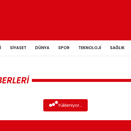
I
SIYASET
DÜNYA
SPOR
TEKNOLOJI
SAĞLIK
BERLERI
Yükleniyor...