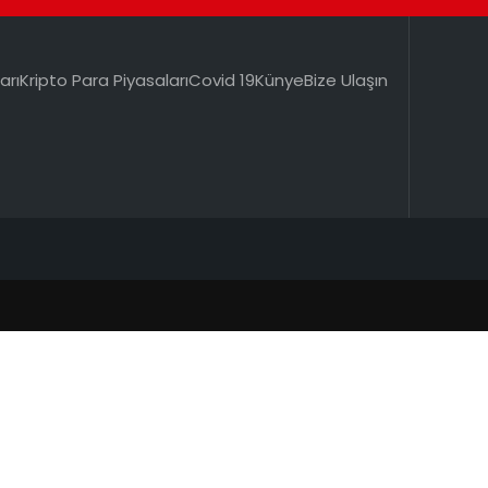
arı
Kripto Para Piyasaları
Covid 19
Künye
Bize Ulaşın