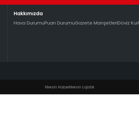
Hakkımızda
Hava Durumu
Puan Durumu
Gazete Manşetleri
Döviz Kurl
Mersin Haber
Mersin Lojistik