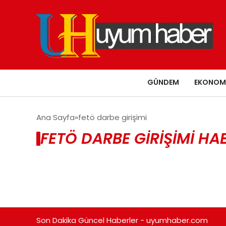
GÜNDEM
EKONOM
Ana Sayfa
fetö darbe girişimi
FETÖ DARBE GIRIŞIMI HA
Son Dakika Güncel Haberler - uyumhaber.com