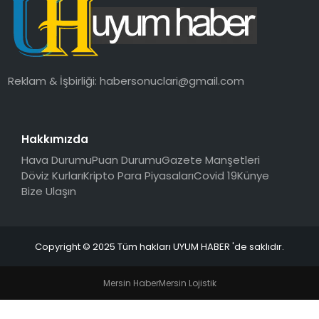
SAĞLIK
MAGAZIN
Reklam & İşbirliği:
habersonuclari@gmail.com
YAŞAM
Hakkımızda
Hava Durumu
Puan Durumu
Gazete Manşetleri
Döviz Kurları
Kripto Para Piyasaları
Covid 19
Künye
Bize Ulaşın
Copyright © 2025 Tüm hakları UYUM HABER 'de saklıdır.
Mersin Haber
Mersin Lojistik