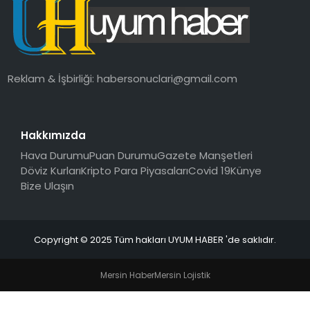
SAĞLIK
MAGAZIN
Reklam & İşbirliği:
habersonuclari@gmail.com
YAŞAM
Hakkımızda
Hava Durumu
Puan Durumu
Gazete Manşetleri
Döviz Kurları
Kripto Para Piyasaları
Covid 19
Künye
Bize Ulaşın
Copyright © 2025 Tüm hakları UYUM HABER 'de saklıdır.
Mersin Haber
Mersin Lojistik