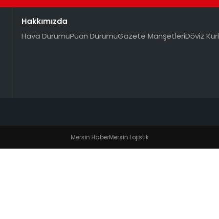
Hakkımızda
Hava Durumu
Puan Durumu
Gazete Manşetleri
Döviz Kurl
Mersin Haber
Mersin Lojistik