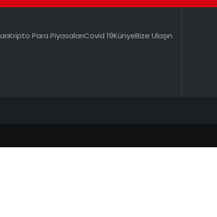
arı
Kripto Para Piyasaları
Covid 19
Künye
Bize Ulaşın