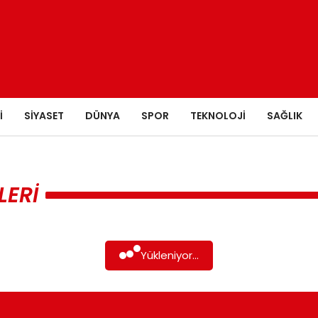
I
SIYASET
DÜNYA
SPOR
TEKNOLOJI
SAĞLIK
LERI
Yükleniyor...