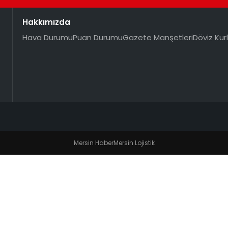
Hakkımızda
Hava Durumu
Puan Durumu
Gazete Manşetleri
Döviz Kurl
Mersin Haber
Mersin Lojistik