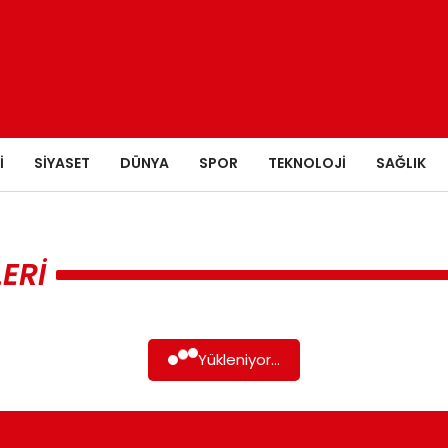
I
SIYASET
DÜNYA
SPOR
TEKNOLOJI
SAĞLIK
ERI
Yükleniyor...