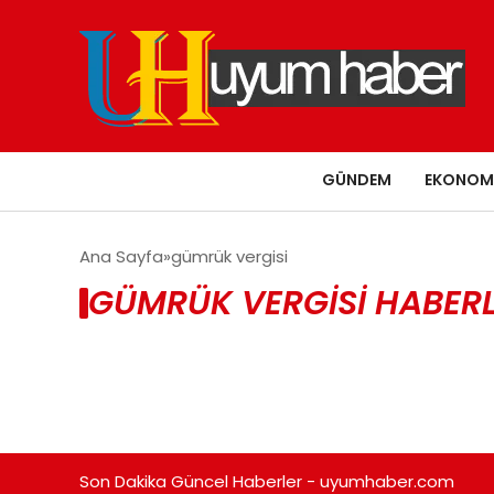
GÜNDEM
EKONOM
Ana Sayfa
gümrük vergisi
GÜMRÜK VERGISI HABERL
Son Dakika Güncel Haberler - uyumhaber.com