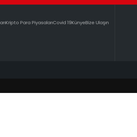
arı
Kripto Para Piyasaları
Covid 19
Künye
Bize Ulaşın