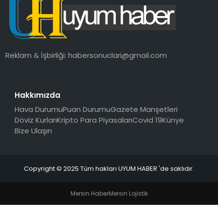
SAĞLIK
MAGAZIN
Reklam & İşbirliği:
habersonuclari@gmail.com
YAŞAM
Hakkımızda
Hava Durumu
Puan Durumu
Gazete Manşetleri
Döviz Kurları
Kripto Para Piyasaları
Covid 19
Künye
Bize Ulaşın
Copyright © 2025 Tüm hakları UYUM HABER 'de saklıdır.
Mersin Haber
Mersin Lojistik