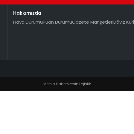
Hakkımızda
Hava Durumu
Puan Durumu
Gazete Manşetleri
Döviz Kurl
Mersin Haber
Mersin Lojistik