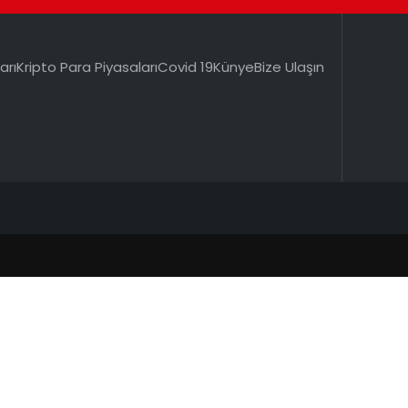
arı
Kripto Para Piyasaları
Covid 19
Künye
Bize Ulaşın