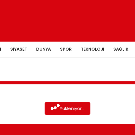
I
SIYASET
DÜNYA
SPOR
TEKNOLOJI
SAĞLIK
Yükleniyor...