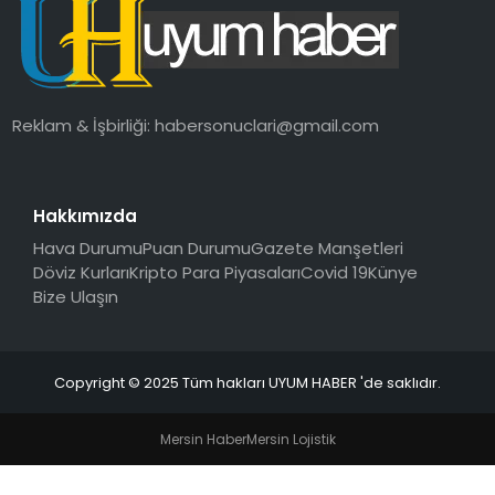
SAĞLIK
MAGAZIN
Reklam & İşbirliği:
habersonuclari@gmail.com
YAŞAM
Hakkımızda
Hava Durumu
Puan Durumu
Gazete Manşetleri
Döviz Kurları
Kripto Para Piyasaları
Covid 19
Künye
Bize Ulaşın
Copyright © 2025 Tüm hakları UYUM HABER 'de saklıdır.
Mersin Haber
Mersin Lojistik