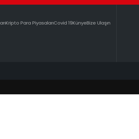
arı
Kripto Para Piyasaları
Covid 19
Künye
Bize Ulaşın