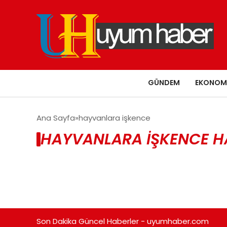
GÜNDEM
EKONOM
Ana Sayfa
hayvanlara işkence
HAYVANLARA IŞKENCE H
Son Dakika Güncel Haberler - uyumhaber.com