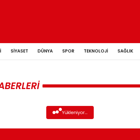
I
SIYASET
DÜNYA
SPOR
TEKNOLOJI
SAĞLIK
ABERLERI
Yükleniyor...