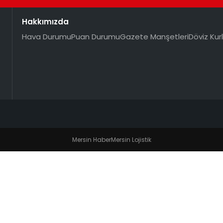
Hakkımızda
Hava Durumu
Puan Durumu
Gazete Manşetleri
Döviz Kurl
Mersin Haber
Mersin Lojistik