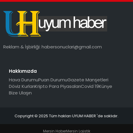
SAĞLIK
MAGAZIN
YAŞAM
Reklam & İşbirliği:
habersonuclari@gmail.com
Hakkımızda
Hava Durumu
Puan Durumu
Gazete Manşetleri
Döviz Kurları
Kripto Para Piyasaları
Covid 19
Künye
Bize Ulaşın
Copyright © 2025 Tüm hakları UYUM HABER 'de saklıdır.
Mersin Haber
Mersin Lojistik