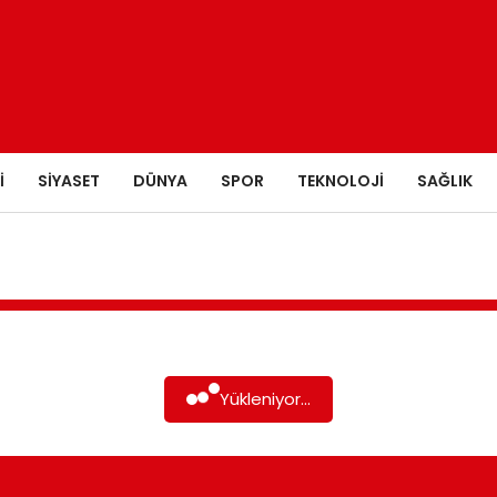
I
SIYASET
DÜNYA
SPOR
TEKNOLOJI
SAĞLIK
Yükleniyor...