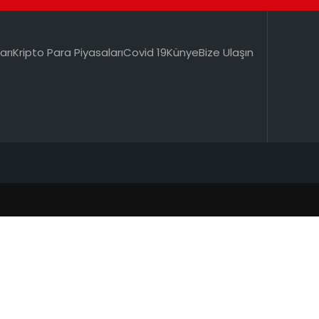
arı
Kripto Para Piyasaları
Covid 19
Künye
Bize Ulaşın