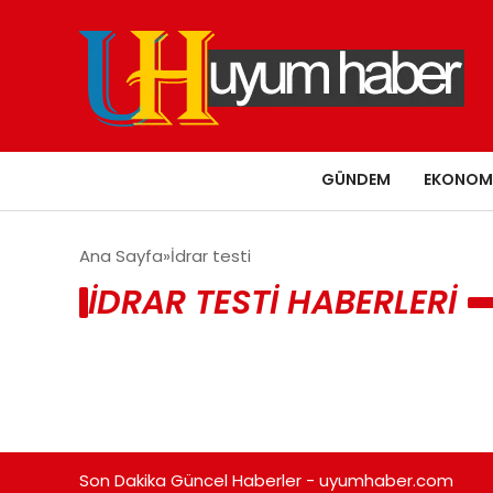
GÜNDEM
EKONOM
Ana Sayfa
İdrar testi
İDRAR TESTI HABERLERI
Son Dakika Güncel Haberler - uyumhaber.com