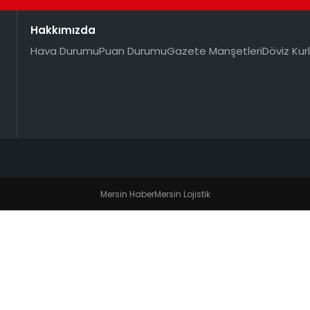
Hakkımızda
Hava Durumu
Puan Durumu
Gazete Manşetleri
Döviz Kurl
Mersin Haber
Mersin Lojistik