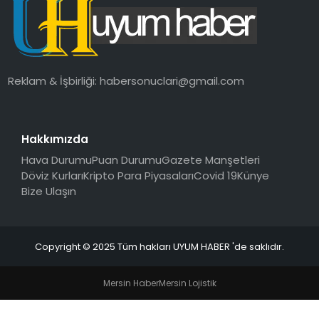
SAĞLIK
MAGAZIN
Reklam & İşbirliği:
habersonuclari@gmail.com
YAŞAM
Hakkımızda
Hava Durumu
Puan Durumu
Gazete Manşetleri
Döviz Kurları
Kripto Para Piyasaları
Covid 19
Künye
Bize Ulaşın
Copyright © 2025 Tüm hakları UYUM HABER 'de saklıdır.
Mersin Haber
Mersin Lojistik