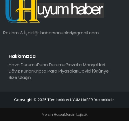
SAĞLIK
MAGAZIN
Reklam & İşbirliği:
habersonuclari@gmail.com
YAŞAM
Hakkımızda
Hava Durumu
Puan Durumu
Gazete Manşetleri
Döviz Kurları
Kripto Para Piyasaları
Covid 19
Künye
Bize Ulaşın
Copyright © 2025 Tüm hakları UYUM HABER 'de saklıdır.
Mersin Haber
Mersin Lojistik