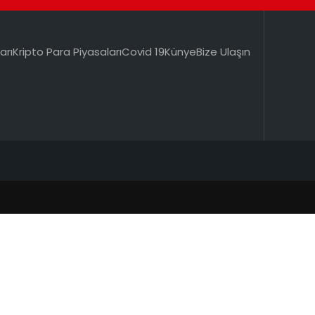
arı
Kripto Para Piyasaları
Covid 19
Künye
Bize Ulaşın