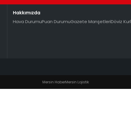
Hakkımızda
Hava Durumu
Puan Durumu
Gazete Manşetleri
Döviz Kurl
Mersin Haber
Mersin Lojistik