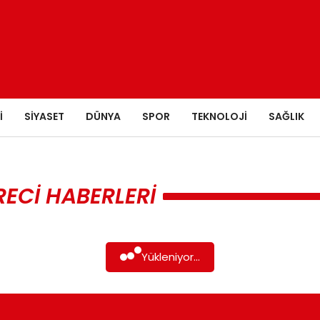
I
SIYASET
DÜNYA
SPOR
TEKNOLOJI
SAĞLIK
RECI HABERLERI
Yükleniyor...