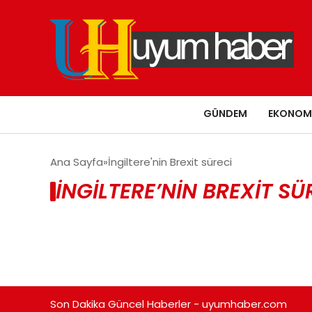
GÜNDEM
EKONOM
Ana Sayfa
İngiltere'nin Brexit süreci
İNGILTERE’NIN BREXIT SÜ
Son Dakika Güncel Haberler - uyumhaber.com