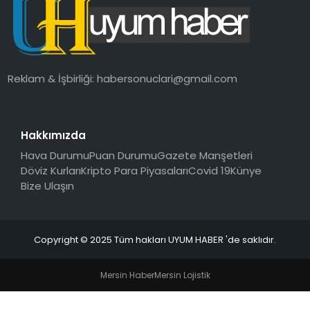
SAĞLIK
MAGAZIN
Reklam & İşbirliği:
habersonuclari@gmail.com
YAŞAM
Hakkımızda
Hava Durumu
Puan Durumu
Gazete Manşetleri
Döviz Kurları
Kripto Para Piyasaları
Covid 19
Künye
Bize Ulaşın
Copyright © 2025 Tüm hakları UYUM HABER 'de saklıdır.
Mersin Haber
Mersin Lojistik