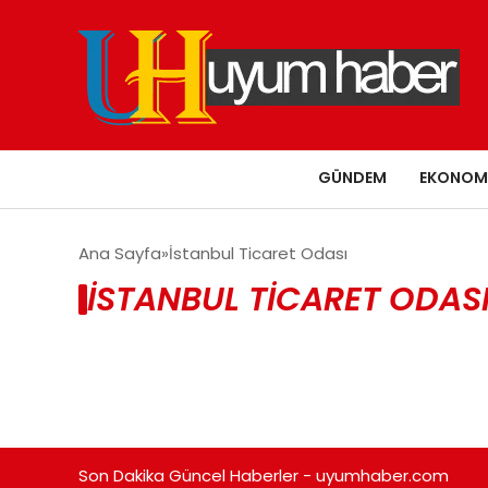
GÜNDEM
EKONOM
Ana Sayfa
İstanbul Ticaret Odası
İSTANBUL TICARET ODASI
Son Dakika Güncel Haberler - uyumhaber.com