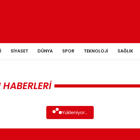
I
SIYASET
DÜNYA
SPOR
TEKNOLOJI
SAĞLIK
 HABERLERI
Yükleniyor...