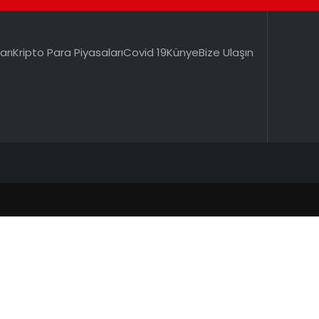
arı
Kripto Para Piyasaları
Covid 19
Künye
Bize Ulaşın