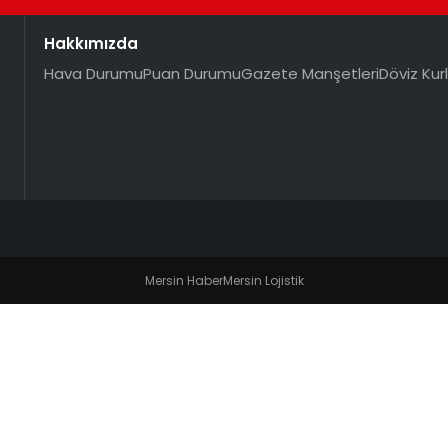
Hakkımızda
Hava Durumu
Puan Durumu
Gazete Manşetleri
Döviz Kurl
Mersin Haber
Mersin Lojistik