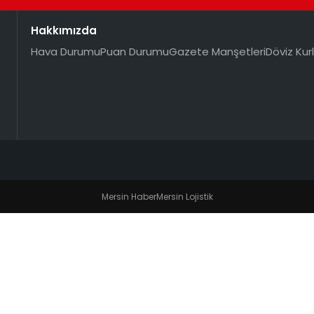
Hakkımızda
Hava Durumu
Puan Durumu
Gazete Manşetleri
Döviz Kurl
Mersin Haber
Mersin Lojistik