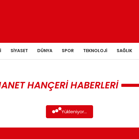
I
SIYASET
DÜNYA
SPOR
TEKNOLOJI
SAĞLIK
HANET HANÇERI HABERLERI
Yükleniyor...