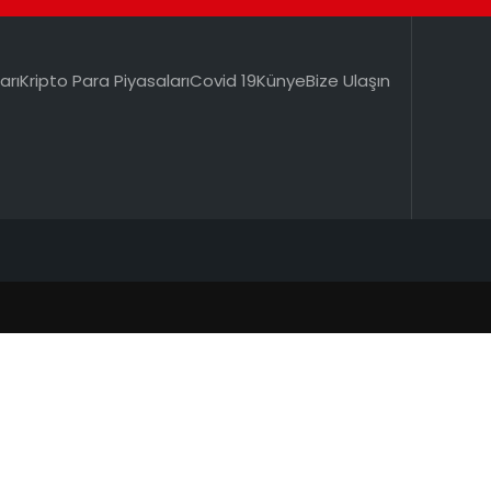
arı
Kripto Para Piyasaları
Covid 19
Künye
Bize Ulaşın