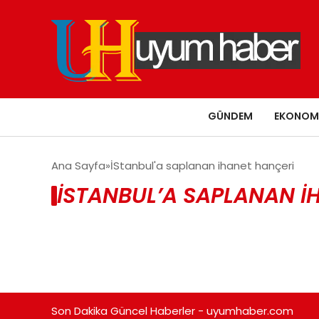
GÜNDEM
EKONOM
Ana Sayfa
İStanbul'a saplanan ihanet hançeri
İSTANBUL’A SAPLANAN I
Son Dakika Güncel Haberler - uyumhaber.com