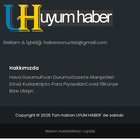
SAĞLIK
MAGAZIN
YAŞAM
Reklam & İşbirliği:
habersonuclari@gmail.com
Hakkımızda
Hava Durumu
Puan Durumu
Gazete Manşetleri
Döviz Kurları
Kripto Para Piyasaları
Covid 19
Künye
Bize Ulaşın
Copyright © 2025 Tüm hakları UYUM HABER 'de saklıdır.
Mersin Haber
Mersin Lojistik