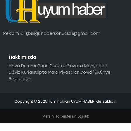
SAĞLIK
MAGAZIN
Reklam & İşbirliği:
habersonuclari@gmail.com
YAŞAM
Hakkımızda
Hava Durumu
Puan Durumu
Gazete Manşetleri
Döviz Kurları
Kripto Para Piyasaları
Covid 19
Künye
Bize Ulaşın
Copyright © 2025 Tüm hakları UYUM HABER 'de saklıdır.
Mersin Haber
Mersin Lojistik