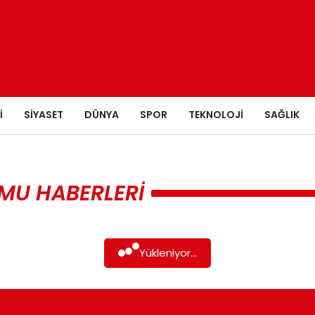
I
SIYASET
DÜNYA
SPOR
TEKNOLOJI
SAĞLIK
MU HABERLERI
Yükleniyor...