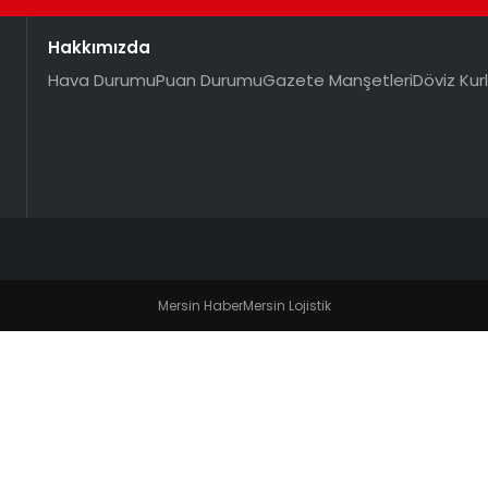
Hakkımızda
Hava Durumu
Puan Durumu
Gazete Manşetleri
Döviz Kurl
Mersin Haber
Mersin Lojistik