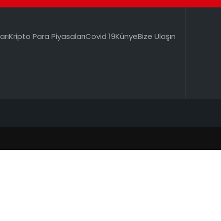
arı
Kripto Para Piyasaları
Covid 19
Künye
Bize Ulaşın