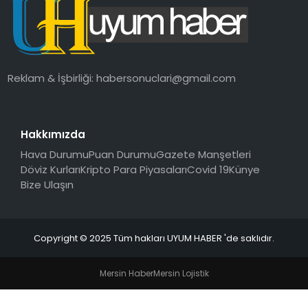
SAĞLIK
MAGAZIN
Reklam & İşbirliği:
habersonuclari@gmail.com
YAŞAM
Hakkımızda
Hava Durumu
Puan Durumu
Gazete Manşetleri
Döviz Kurları
Kripto Para Piyasaları
Covid 19
Künye
Bize Ulaşın
Copyright © 2025 Tüm hakları UYUM HABER 'de saklıdır.
Mersin Haber
Mersin Lojistik