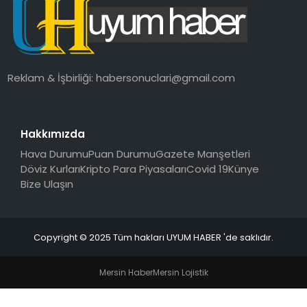
SAĞLIK
MAGAZIN
Reklam & İşbirliği:
habersonuclari@gmail.com
YAŞAM
Hakkımızda
Hava Durumu
Puan Durumu
Gazete Manşetleri
Döviz Kurları
Kripto Para Piyasaları
Covid 19
Künye
Bize Ulaşın
Copyright © 2025 Tüm hakları UYUM HABER 'de saklıdır.
Mersin Haber
Mersin Lojistik