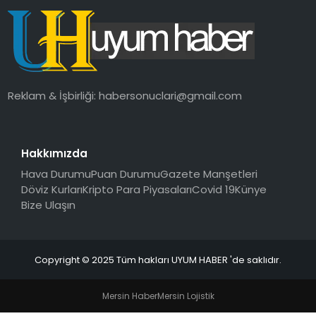
SAĞLIK
MAGAZIN
YAŞAM
Reklam & İşbirliği:
habersonuclari@gmail.com
Hakkımızda
Hava Durumu
Puan Durumu
Gazete Manşetleri
Döviz Kurları
Kripto Para Piyasaları
Covid 19
Künye
Bize Ulaşın
Copyright © 2025 Tüm hakları UYUM HABER 'de saklıdır.
Mersin Haber
Mersin Lojistik