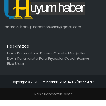
SAĞLIK
MAGAZIN
Reklam & İşbirliği:
habersonuclari@gmail.com
YAŞAM
Hakkımızda
Hava Durumu
Puan Durumu
Gazete Manşetleri
Döviz Kurları
Kripto Para Piyasaları
Covid 19
Künye
Bize Ulaşın
Copyright © 2025 Tüm hakları UYUM HABER 'de saklıdır.
Mersin Haber
Mersin Lojistik