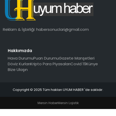
SAĞLIK
MAGAZIN
Reklam & İşbirliği:
habersonuclari@gmail.com
YAŞAM
Hakkımızda
Hava Durumu
Puan Durumu
Gazete Manşetleri
Döviz Kurları
Kripto Para Piyasaları
Covid 19
Künye
Bize Ulaşın
Copyright © 2025 Tüm hakları UYUM HABER 'de saklıdır.
Mersin Haber
Mersin Lojistik