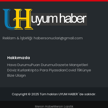
SAĞLIK
MAGAZIN
YAŞAM
Reklam & İşbirliği:
habersonuclari@gmail.com
Hakkımızda
Hava Durumu
Puan Durumu
Gazete Manşetleri
Döviz Kurları
Kripto Para Piyasaları
Covid 19
Künye
Bize Ulaşın
Copyright © 2025 Tüm hakları UYUM HABER 'de saklıdır.
Mersin Haber
Mersin Lojistik