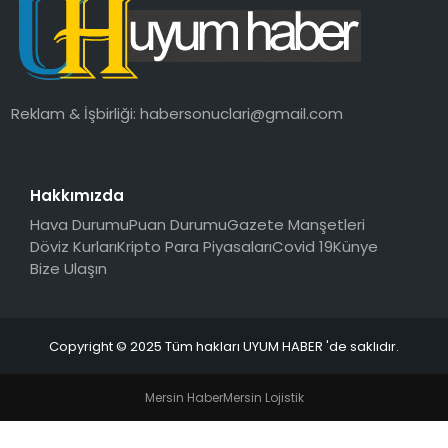
SAĞLIK
MAGAZIN
Reklam & İşbirliği:
habersonuclari@gmail.com
YAŞAM
Hakkımızda
Hava Durumu
Puan Durumu
Gazete Manşetleri
Döviz Kurları
Kripto Para Piyasaları
Covid 19
Künye
Bize Ulaşın
Copyright © 2025 Tüm hakları UYUM HABER 'de saklıdır.
Mersin Haber
Mersin Lojistik