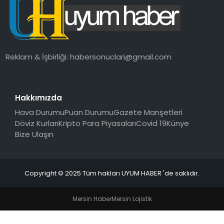
SAĞLIK
MAGAZIN
Reklam & İşbirliği:
habersonuclari@gmail.com
YAŞAM
Hakkımızda
Hava Durumu
Puan Durumu
Gazete Manşetleri
Döviz Kurları
Kripto Para Piyasaları
Covid 19
Künye
Bize Ulaşın
Copyright © 2025 Tüm hakları UYUM HABER 'de saklıdır.
Mersin Haber
Mersin Lojistik